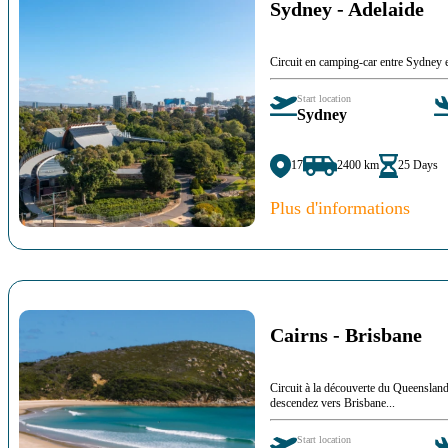
Sydney - Adelaide
Circuit en camping-car entre Sydney e
Start location
Sydney
17
2400 km
25 Days
Plus d'informations
Cairns - Brisbane
Circuit à la découverte du Queenslan
descendez vers Brisbane...
Start location