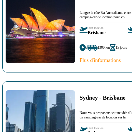
Longez la côte Est Australienne entre
camping-car de location pour viv..
Start location
Brisbane
8
1300 km
15 jours
Plus d'informations
Sydney - Brisbane
Nous vous proposons ici une idée d’u
un camping-car de location sur la..
Start location