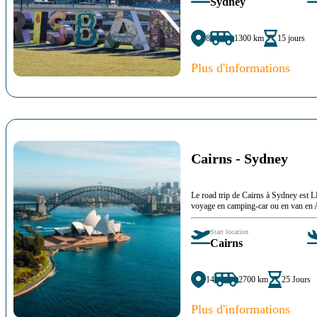
Sydney
8
1300 km
15 jours
Plus d'informations
Cairns - Sydney
Le road trip de Cairns à Sydney est 
voyage en camping-car ou en van en 
Start location
Cairns
14
2700 km
25 Jours
Plus d'informations