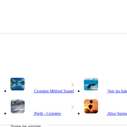
categories
Croisière Milford Sound
Voir les bal
Perth - Croisière
Alice Spring
Toutes les activités