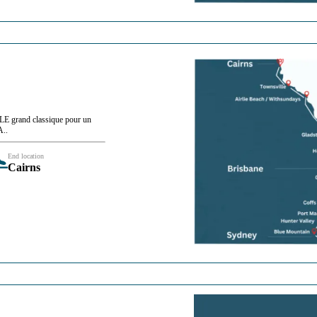
 LE grand classique pour un
A..
End location
Cairns