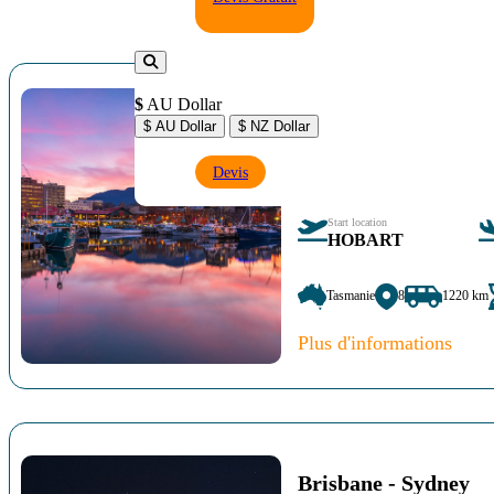
$
AU Dollar
Hobart - Hobart
$ AU Dollar
$ NZ Dollar
Devis
13 jours en Tasmanie pour découvrir 
Start location
HOBART
Tasmanie
8
1220 km
Plus d'informations
Brisbane - Sydney