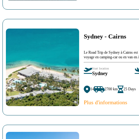
Sydney - Cairns
Le Road Trip de Sydney à Cairns est
voyage en camping-car ou en van en 
Start location
Sydney
14
2700 km
25 Days
Plus d'informations