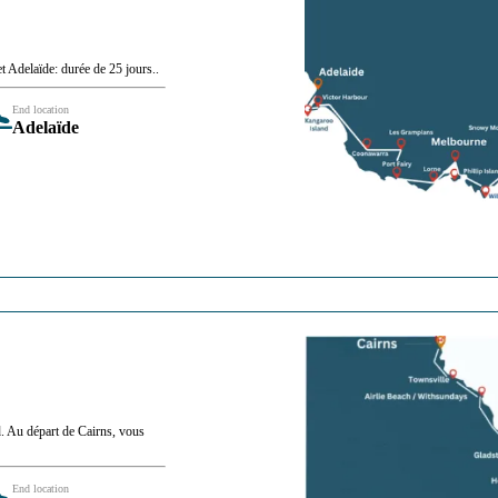
t Adelaïde: durée de 25 jours..
End location
Adelaïde
d. Au départ de Cairns, vous
End location