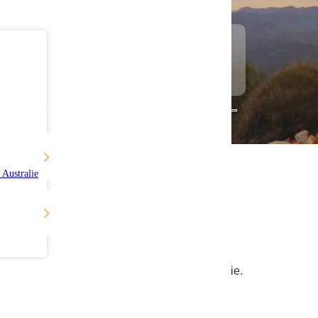
Driver's
Age
Australie
AUSTRALIE
r vos vacances en van ou camping-car en Australie.