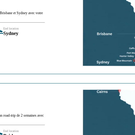
 Brisbane et Sydney avec votre
End location
Sydney
n road-trip de 2 semaines avec
End location