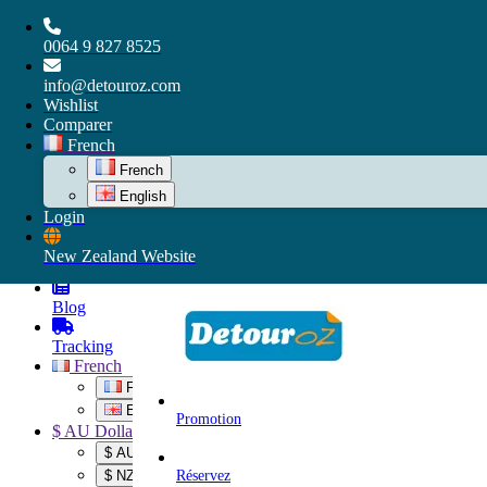
Quick Links
0064 9 827 8525
info@detouroz.com
Wishlist
Comparer
Special
French
Hot
French
Wishlist
English
Login
Compare
New Zealand Website
My account
Blog
Tracking
French
French
English
Promotion
$ AU Dollar
$ AU Dollar
Réservez
$ NZ Dollar