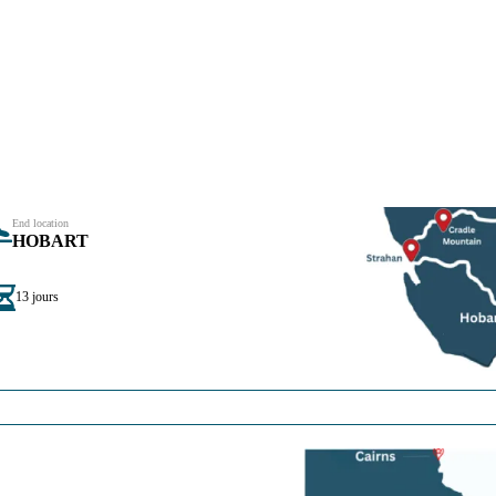
un pays dans un pays..
End location
HOBART
13 jours