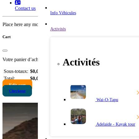
Contact us
Info Véhicules
Place here any module, widget, design or HTML. for example menu, 
Activités
Cart
Activités
Votre panier d’achat est vide !
Sous-totaux:
$0,00
Total:
$0,00
Edit cart
Checkout
Wai-O-Tapu
Adelaide - Kayak tour