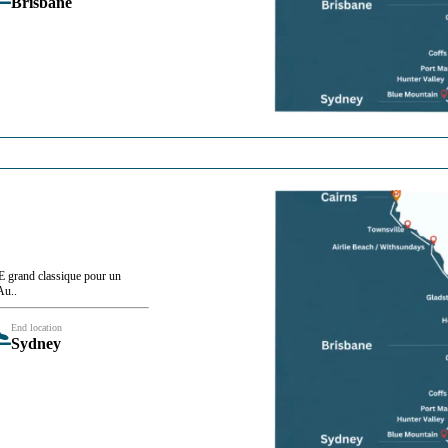
Brisbane
LE grand classique pour un
Au..
End location
Sydney