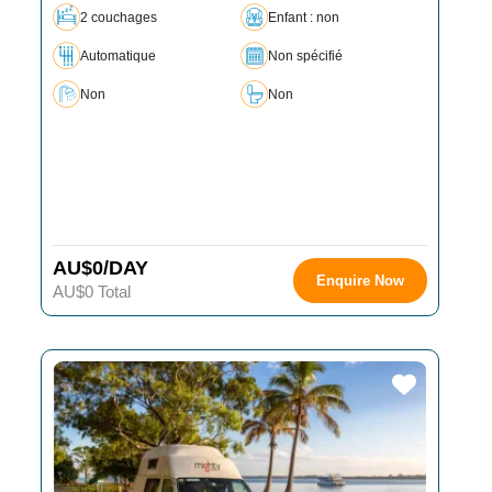
2 couchages
Enfant : non
Automatique
Non spécifié
Non
Non
AU$0/DAY
Enquire Now
AU$0 Total