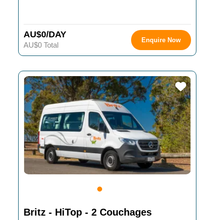
AU$0/DAY
Enquire Now
AU$0 Total
Britz - HiTop - 2 Couchages