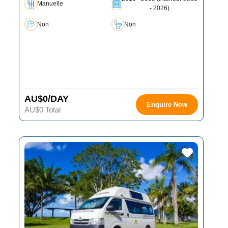
Manuelle
- 2026)
Non
Non
AU$0/DAY
Enquire Now
AU$0 Total