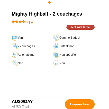
Mighty Highball - 2 couchages
3.6
Not Available
Van
Gamme Budget
2 couchages
Enfant: non
Automatique
Non spécifié
Non
Non
AU$0/DAY
Enquire Now
AU$0 Total