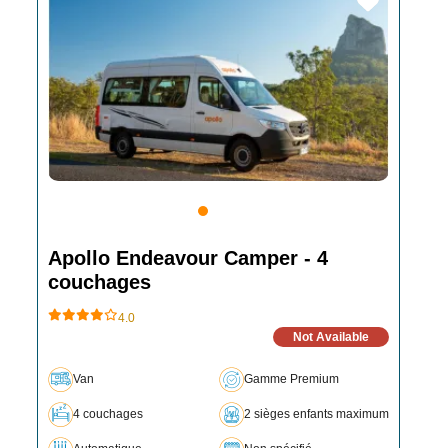
Apollo Endeavour Camper - 4
couchages
4.0
Not Available
Van
Gamme Premium
4 couchages
2 sièges enfants maximum