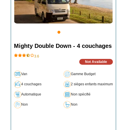
Mighty Double Down - 4 couchages
3.6
Not Available
Van
Gamme Budget
4 couchages
2 sièges enfants maximum
Automatique
Non spécifié
Non
Non