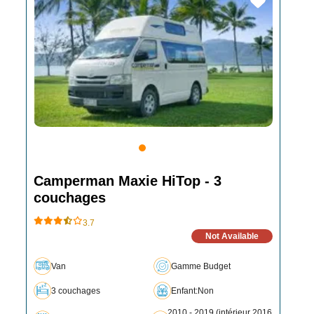
Camperman Maxie HiTop - 3
couchages
3.7
Not Available
Van
Gamme Budget
3 couchages
Enfant:Non
2010 - 2019 (intérieur 2016