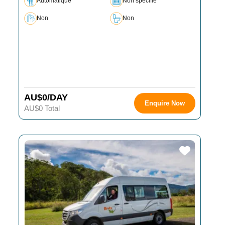
Automatique
Non spécifié
Non
Non
AU$0/DAY
Enquire Now
AU$0 Total