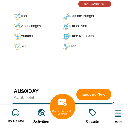
Not Available
Van
Gamme Budget
2 couchages
Enfant:Non
Automatique
Entre 4 et 7 ans
Non
Non
AU$0/DAY
Enquire Now
AU$0 Total
Recherchez votre
véhicule
Rv Rental
Activities
Circuits
Menu