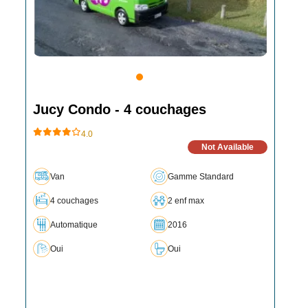
Jucy Condo - 4 couchages
4.0
Not Available
Van
Gamme Standard
4 couchages
2 enf max
Automatique
2016
Oui
Oui