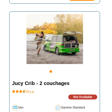
Jucy Crib - 2 couchages
3.9
Not Available
Van
Gamme Standard