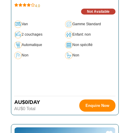
4.0
Not Available
Van
Gamme Standard
2 couchages
Enfant: non
Automatique
Non spécifié
Non
Non
AU$0/DAY
Enquire Now
AU$0 Total