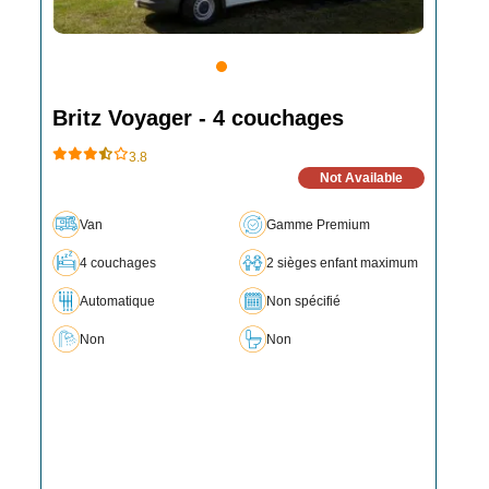
Britz Voyager - 4 couchages
3.8
Not Available
Van
Gamme Premium
4 couchages
2 sièges enfant maximum
Automatique
Non spécifié
Non
Non