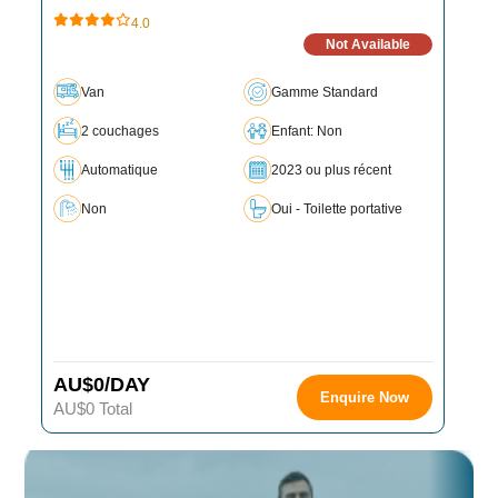
4.0
Not Available
Van
Gamme Standard
2 couchages
Enfant: Non
Automatique
2023 ou plus récent
Non
Oui - Toilette portative
AU$0/DAY
Enquire Now
AU$0 Total