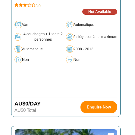
3.0
Not Available
Van
Automatique
4 couchages + 1 tente 2
2 sièges enfants maximum
personnes
Automatique
2008 - 2013
Non
Non
AU$0/DAY
Enquire Now
AU$0 Total