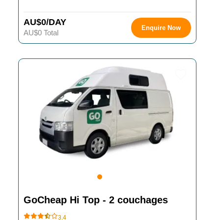
AU$0/DAY
Enquire Now
AU$0 Total
GoCheap Hi Top - 2 couchages
3.4