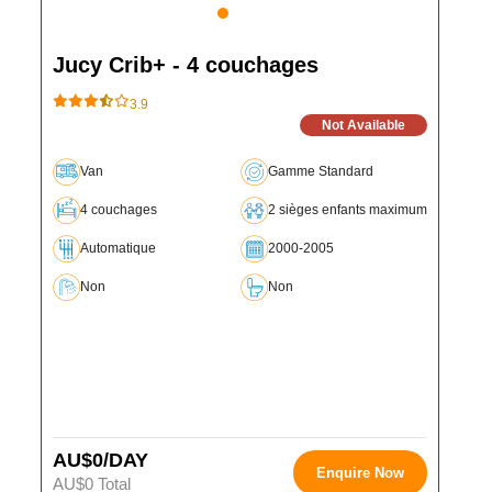
Jucy Crib+ - 4 couchages
3.9
Not Available
Van
Gamme Standard
4 couchages
2 sièges enfants maximum
Automatique
2000-2005
Non
Non
AU$0/DAY
Enquire Now
AU$0 Total