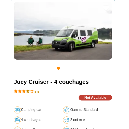
Jucy Cruiser - 4 couchages
3.8
Not Available
Camping-car
Gamme Standard
4 couchages
2 enf max