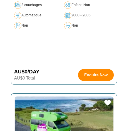
2 couchages
Enfant: Non
Automatique
2000 - 2005
Non
Non
AU$0/DAY
Enquire Now
AU$0 Total