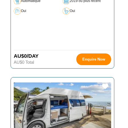
Automatique
2019 ou plus récent
Oui
Oui
AU$0/DAY
Enquire Now
AU$0 Total