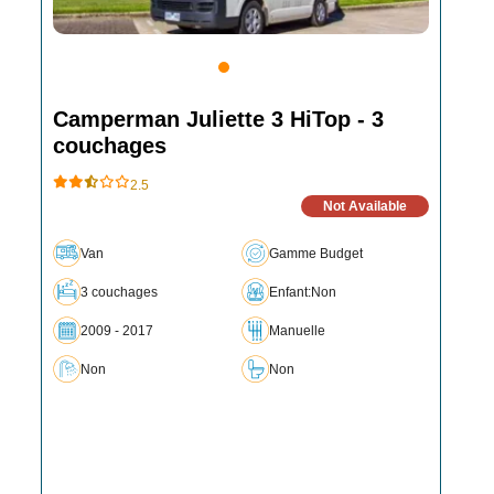
Camperman Juliette 3 HiTop - 3
couchages
2.5
Not Available
Van
Gamme Budget
3 couchages
Enfant:Non
2009 - 2017
Manuelle
Non
Non