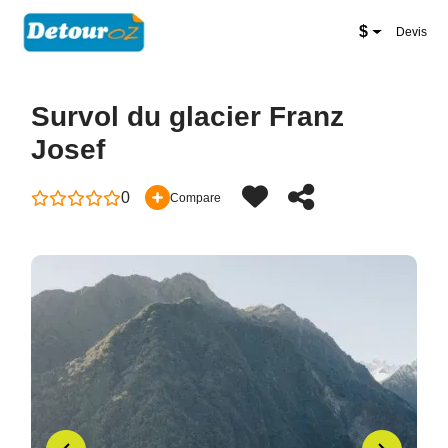
New Zealand Website
$
Devis
Survol du glacier Franz
Josef
0
Compare