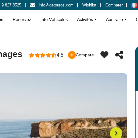
 9 827 8525
info@detouroz.com
Wishlist
Comparer
on
Réservez
Info Véhicules
Activités
Australie
chages
4.5
Compare