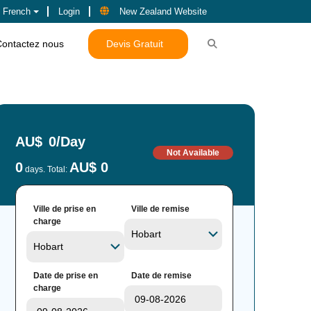
French
Login
New Zealand Website
Contactez nous
Devis Gratuit
AU$
0
/Day
Not Available
0
AU$ 0
days. Total:
Ville de prise en
Ville de remise
charge
Date de prise en
Date de remise
charge