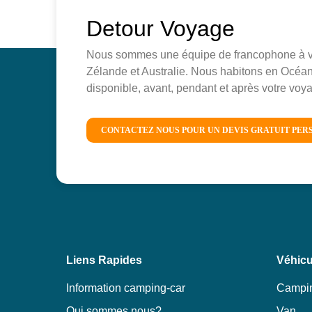
Detour Voyage
Nous sommes une équipe de francophone à vot
Zélande et Australie. Nous habitons en Océan
disponible, avant, pendant et après votre vo
CONTACTEZ NOUS POUR UN DEVIS GRATUIT PER
Liens Rapides
Véhicu
Information camping-car
Campin
Qui sommes nous?
Van