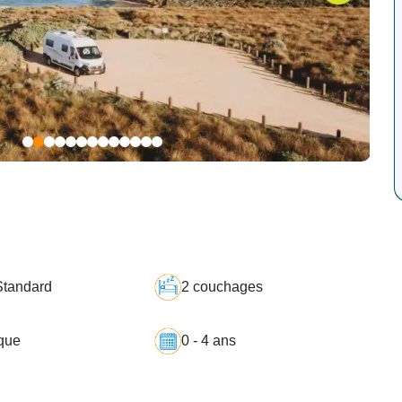
tandard
2 couchages
que
0 - 4 ans