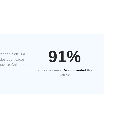
91%
ionnait bien ⋅ La
des et efficaces ⋅
uvelle-Calédonie -
of our customers
Recommended
this
vehicle