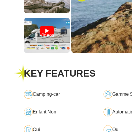
Videos
KEY FEATURES
Camping-car
Gamme S
Enfant:Non
Automati
Oui
Oui