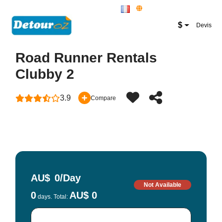
New Zealand Website
$
Devis
Road Runner Rentals
Clubby 2
3.9
Compare
AU$
0
/Day
Not Available
0
AU$ 0
days. Total: