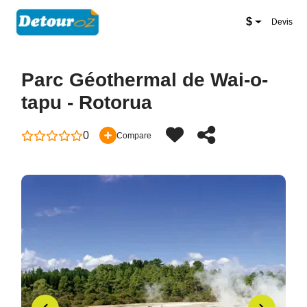
New Zealand Website
$
Devis
Parc Géothermal de Wai-o-
tapu - Rotorua
0
Compare