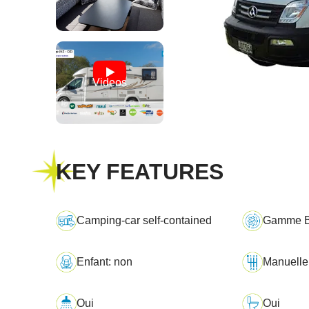
Videos
KEY FEATURES
Camping-car self-contained
Gamme B
Enfant: non
Manuelle
Oui
Oui