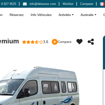
 9 827 8525
info@detouroz.com
Wishlist
Comparer
on
Réservez
Info Véhicules
Activités
Australie
remium
3.6
Compare