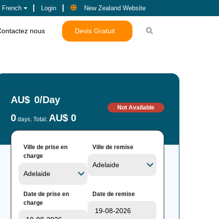
French
Login
New Zealand Website
Contactez nous
Devis Gratuit
AU$
0
/Day
Not Available
0
AU$ 0
days. Total:
Ville de prise en
Ville de remise
charge
Date de prise en
Date de remise
charge