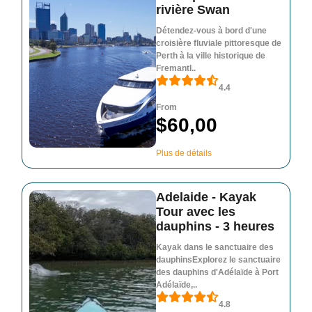
rivière Swan
Détendez-vous à bord d'une
croisière fluviale pittoresque de
Perth à la ville historique de
Fremantl..
4.4
From
$60,00
Plus de détails
Adelaide - Kayak
Tour avec les
dauphins - 3 heures
Kayak dans le sanctuaire des
dauphinsExplorez le sanctuaire
des dauphins d'Adélaïde à Port
Adélaïde,..
4.8