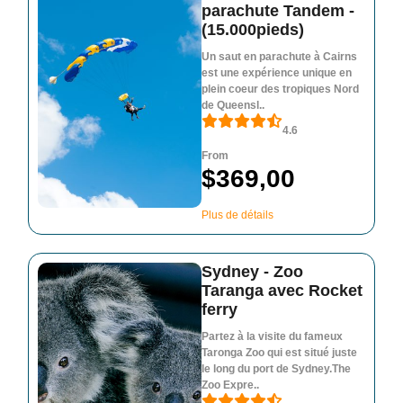
parachute Tandem -
(15.000pieds)
Un saut en parachute à Cairns
est une expérience unique en
plein coeur des tropiques Nord
de Queensl..
4.6
From
$369,00
Plus de détails
Sydney - Zoo
Taranga avec Rocket
ferry
Partez à la visite du fameux
Taronga Zoo qui est situé juste
le long du port de Sydney.The
Zoo Expre..