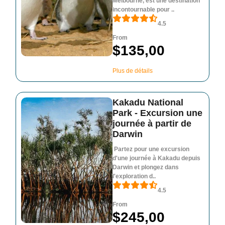
Melbourne, est une destination
incontournable pour ..
4.5
From
$135,00
Plus de détails
Kakadu National
Park - Excursion une
journée à partir de
Darwin
Partez pour une excursion
d'une journée à Kakadu depuis
Darwin et plongez dans
l'exploration d..
4.5
From
$245,00