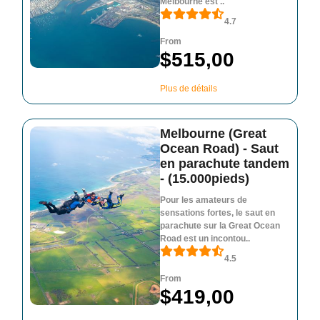
Melbourne est ..
4.7
From
$515,00
Plus de détails
Melbourne (Great
Ocean Road) - Saut
en parachute tandem
- (15.000pieds)
Pour les amateurs de
sensations fortes, le saut en
parachute sur la Great Ocean
Road est un incontou..
4.5
From
$419,00