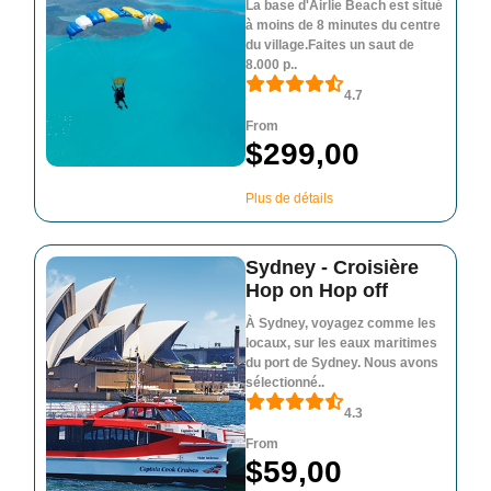
La base d'Airlie Beach est situé
à moins de 8 minutes du centre
du village.Faites un saut de
8.000 p..
4.7
From
$299,00
Plus de détails
Sydney - Croisière
Hop on Hop off
À Sydney, voyagez comme les
locaux, sur les eaux maritimes
du port de Sydney. Nous avons
sélectionné..
4.3
From
$59,00