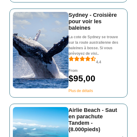
Sydney - Croisière
pour voir les
baleines
La cote de Sydney se trouve
sur la route australienne des
baleines à bosse. Si vous
prévoyez de visi..
4.4
From
$95,00
Plus de détails
Airlie Beach - Saut
en parachute
Tandem -
(8.000pieds)