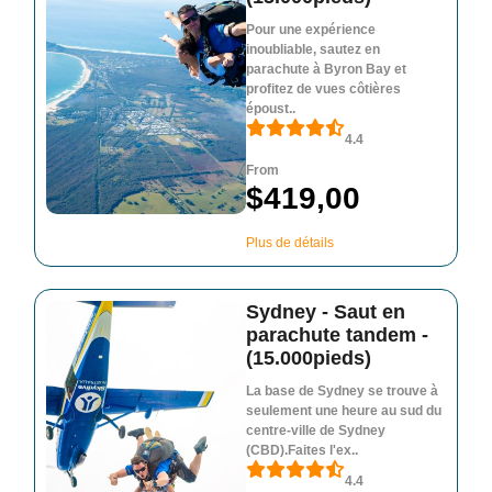
Pour une expérience
inoubliable, sautez en
parachute à Byron Bay et
profitez de vues côtières
époust..
4.4
From
$419,00
Plus de détails
Sydney - Saut en
parachute tandem -
(15.000pieds)
La base de Sydney se trouve à
seulement une heure au sud du
centre-ville de Sydney
(CBD).Faites l'ex..
4.4