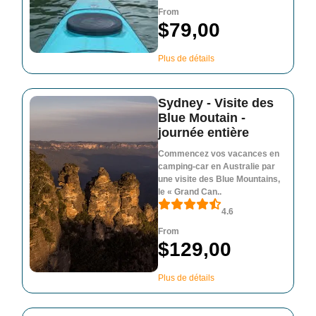
From
$79,00
Plus de détails
Sydney - Visite des
Blue Moutain -
journée entière
Commencez vos vacances en
camping-car en Australie par
une visite des Blue Mountains,
le « Grand Can..
4.6
From
$129,00
Plus de détails