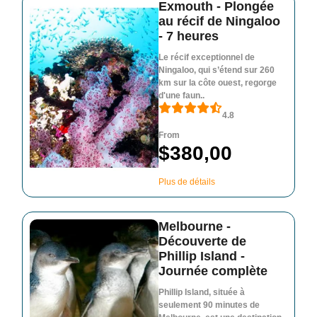
Exmouth - Plongée
au récif de Ningaloo
- 7 heures
Le récif exceptionnel de
Ningaloo, qui s’étend sur 260
km sur la côte ouest, regorge
d'une faun..
4.8
From
$380,00
Plus de détails
Melbourne -
Découverte de
Phillip Island -
Journée complète
Phillip Island, située à
seulement 90 minutes de