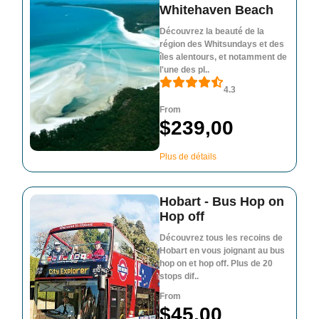
Whitehaven Beach
Découvrez la beauté de la
région des Whitsundays et des
îles alentours, et notamment de
l'une des pl..
4.3
From
$239,00
Plus de détails
Hobart - Bus Hop on
Hop off
Découvrez tous les recoins de
Hobart en vous joignant au bus
hop on et hop off. Plus de 20
stops dif..
From
$45,00