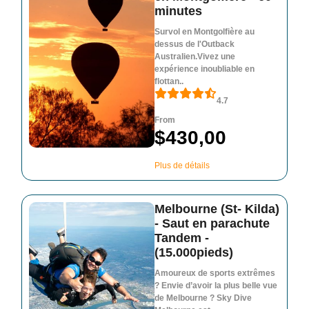
minutes
Survol en Montgolfière au
dessus de l'Outback
Australien.Vivez une
expérience inoubliable en
flottan..
4.7
From
$430,00
Plus de détails
Melbourne (St- Kilda)
- Saut en parachute
Tandem -
(15.000pieds)
Amoureux de sports extrêmes
? Envie d’avoir la plus belle vue
de Melbourne ? Sky Dive